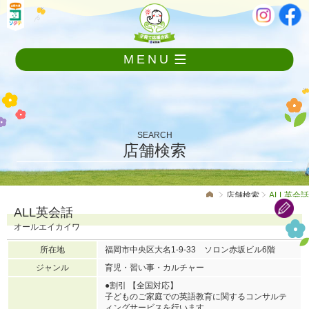
メ
本
ニ
文
ュ
ー
MENU
を
飛
ば
し
て
本
SEARCH
文
店舗検索
へ
店舗検索
ALL英会話
ALL英会話
オールエイカイワ
所在地
福岡市中央区大名1-9-33 ソロン赤坂ビル6階
ジャンル
育児・習い事・カルチャー
●割引 【全国対応】
子どものご家庭での英語教育に関するコンサルテ
ィングサービスを行います。