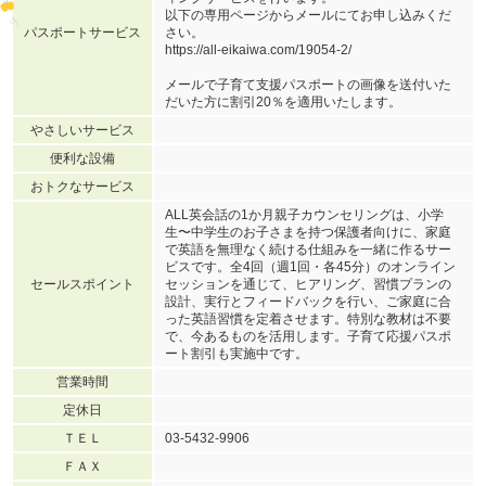
以下の専用ページからメールにてお申し込みくだ
パスポートサービス
さい。
https://all-eikaiwa.com/19054-2/
メールで子育て支援パスポートの画像を送付いた
だいた方に割引20％を適用いたします。
やさしいサービス
便利な設備
おトクなサービス
ALL英会話の1か月親子カウンセリングは、小学
生〜中学生のお子さまを持つ保護者向けに、家庭
で英語を無理なく続ける仕組みを一緒に作るサー
ビスです。全4回（週1回・各45分）のオンライン
セールスポイント
セッションを通じて、ヒアリング、習慣プランの
設計、実行とフィードバックを行い、ご家庭に合
った英語習慣を定着させます。特別な教材は不要
で、今あるものを活用します。子育て応援パスポ
ート割引も実施中です。
営業時間
定休日
ＴＥＬ
03-5432-9906
ＦＡＸ