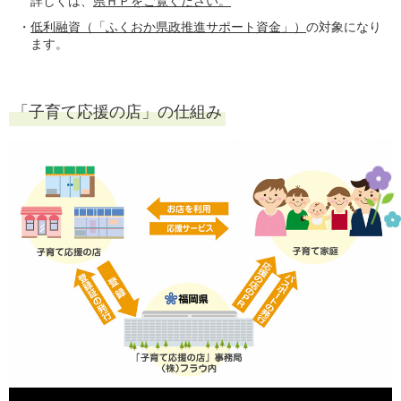
詳しくは、
県ＨＰをご覧ください。
低利融資（「ふくおか県政推進サポート資金」）
の対象になり
ます。
「子育て応援の店」の仕組み