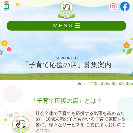
メ
本
ニ
文
ュ
ー
MENU
を
飛
ば
し
て
本
SUPPORTER
文
「子育て応援の店」募集案内
へ
「子育て応援の店」募集案内
「子育て応援の店」とは？
社会全体で子育てを応援する気運を高めるた
め、
18歳未満の子どもがいる子育て家庭を対
象に、様々なサービスを
ご提供頂くお店のこ
とです。