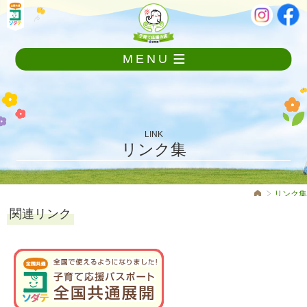
メ
本
ニ
文
ュ
ー
MENU
を
飛
ば
し
て
本
LINK
文
リンク集
へ
リンク集
関連リンク