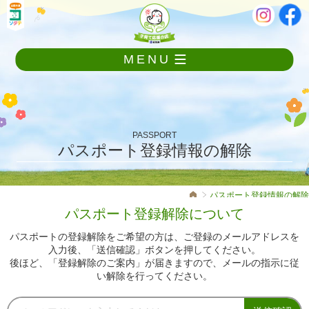
メ
本
ニ
文
ュ
ー
MENU
を
飛
ば
し
て
本
PASSPORT
文
パスポート登録情報の解除
へ
パスポート登録情報の解除
パスポート登録解除について
パスポートの登録解除をご希望の方は、ご登録のメールアドレスを
入力後、「送信確認」ボタンを押してください。
後ほど、「登録解除のご案内」が届きますので、メールの指示に従
い解除を行ってください。