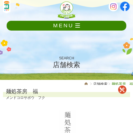
メ
本
ニ
文
ュ
ー
MENU
を
飛
ば
し
て
本
SEARCH
文
店舗検索
へ
店舗検索
麺処茶房 福
麺処茶房 福
メンドコロサボウ フク