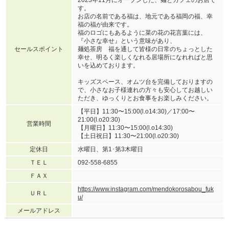
す。
お店の名前である福は、地元である福岡の福、幸
福の福が由来です。
福のロゴにもあるように菜の花の花言葉には、
『小さな幸せ』という意味があり、
セールスポイント
麺処茶房 福を通して皆様の日常のちょっとした
幸せ、明るく楽しくなれる居場所になれればと思
いを込めております。
キッズスペース、オムツ台を完備しておりますの
で、小さなお子様連れの方々も安心してお越しい
ただき、ゆっくりとお食事をお楽しみください。
【平日】11:30〜15:00(l.o14:30)／17:00〜
21:00(l.o20:30)
営業時間
【月曜日】11:30〜15:00(l.o14:30)
【土日祝日】11:30〜21:00(l.o20:30)
定休日
水曜日、第1･第3木曜日
ＴＥＬ
092-558-6855
ＦＡＸ
https://www.instagram.com/mendokorosabou_fuk
ＵＲＬ
u/
メールアドレス