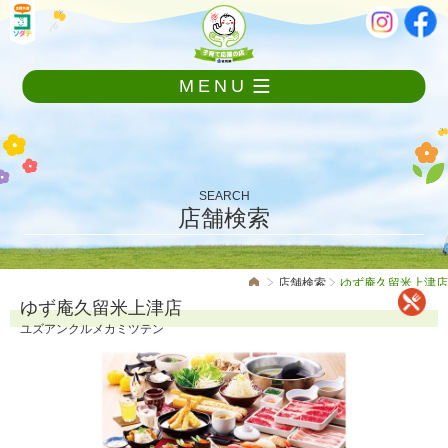
メ
本
ニ
文
ュ
ー
MENU
を
飛
ば
し
て
本
SEARCH
文
店舗検索
へ
店舗検索
ゆず庵久留米上津店
ゆず庵久留米上津店
ユズアンクルメカミツテン