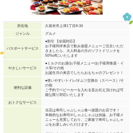
所在地
久留米市上津1丁目9-30
ジャンル
グルメ
●割引 【全国対応】
お子様同伴来店で飲み放題メニューご注文いただ
パスポートサービス
きましたら、大人料金の方のソフトドリンクを
50%offにいたします
●ミルクのお湯/お子様メニュー/お子様用食器・イ
やさしいサービス
ス等/その他
お誕生月の来店でしたらおもちゃのプレゼント！
●使いやすいトイレ/オムツ交換台（スペース）/そ
の他
便利な設備
ご予約でベビーカーを入れる旨お伝え頂ければ可
能な限り対応いたします
おトクなサービス
当店は寿司しゃぶしゃぶ食べ放題のお店です！
本格的なお寿司やしゃぶしゃぶは勿論、お子様メ
ニューも充実しており、ご家族で寿司しゃぶしゃ
ぶをお楽しみいただけます。