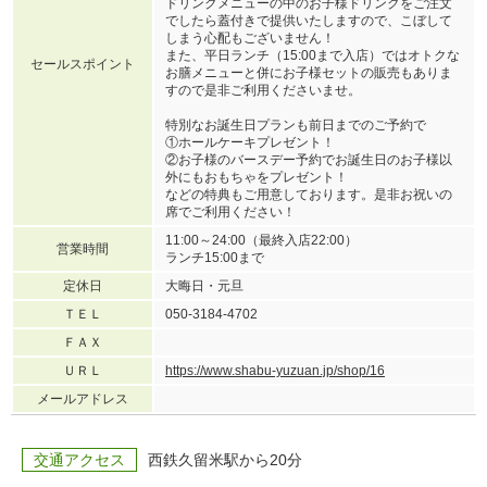
ドリンクメニューの中のお子様ドリンクをご注文
でしたら蓋付きで提供いたしますので、こぼして
しまう心配もございません！
また、平日ランチ（15:00まで入店）ではオトクな
セールスポイント
お膳メニューと併にお子様セットの販売もありま
すので是非ご利用くださいませ。
特別なお誕生日プランも前日までのご予約で
①ホールケーキプレゼント！
②お子様のバースデー予約でお誕生日のお子様以
外にもおもちゃをプレゼント！
などの特典もご用意しております。是非お祝いの
席でご利用ください！
11:00～24:00（最終入店22:00）
営業時間
ランチ15:00まで
定休日
大晦日・元旦
ＴＥＬ
050-3184-4702
ＦＡＸ
ＵＲＬ
https://www.shabu-yuzuan.jp/shop/16
メールアドレス
交通アクセス
西鉄久留米駅から20分