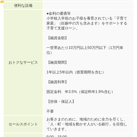
便利な設備
●金利の優遇等
小学校入学前のお子様を養育されている「子育て
家庭」（妊娠中の方も含みます）をサポートする
子育て支援ローン。
【融資金額】
一世帯あたり10万円以上50万円以下（1万円単
位）
おトクなサービス
【融資期間】
1年以上5年以内（措置期間を含む）
【融資利率】
固定金利 年3.5%（保証料年1.9%含む）
【担保・保証人】
不要
お客さまのために、地域のために全力を尽くし、
セールスポイント
「人・町・地域を動かす人がいる銀行」を目指し
ていきます。
9:00～15:00