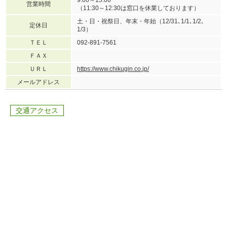
営業時間
（11:30～12:30は窓口を休業しております）
土・日・祝祭日、年末・年始（12/31､1/1､1/2､
定休日
1/3）
ＴＥＬ
092-891-7561
ＦＡＸ
ＵＲＬ
https://www.chikugin.co.jp/
メールアドレス
交通アクセス