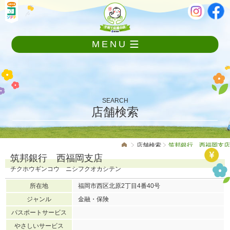
メ
本
ニ
文
ュ
ー
MENU
を
飛
ば
し
て
本
SEARCH
文
店舗検索
へ
店舗検索
筑邦銀行 西福岡支店
筑邦銀行 西福岡支店
チクホウギンコウ ニシフクオカシテン
所在地
福岡市西区北原2丁目4番40号
ジャンル
金融・保険
パスポートサービス
やさしいサービス