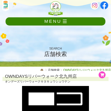
メ
本
ニ
文
ュ
ー
MENU
を
飛
ば
し
て
本
SEARCH
文
店舗検索
へ
店舗検索
OWNDAYSリバーウォーク北九州店
OWNDAYSリバーウォーク北九州店
オンデーズリバーウォークキタキュウシュウテン