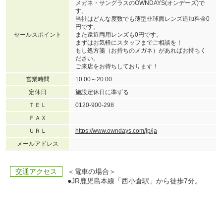
メガネ・サングラスのOWNDAYS(オンデーズ)で
す。
当社はどんな度数でも薄型非球面レンズ追加料金0
円です。
セールスポイント
また遠近両用レンズも0円です。
まずはお気軽にスタッフまでご相談を！
もし処方箋（お持ちのメガネ）があればお持ちく
ださい。
ご来店をお待ちしております！
営業時間
10:00～20:00
定休日
施設定休日に準ずる
ＴＥＬ
0120-900-298
ＦＡＸ
ＵＲＬ
https://www.owndays.com/jp/ja
メールアドレス
交通アクセス
＜電車の場合＞
●JR鹿児島本線「西小倉駅」から徒歩7分。