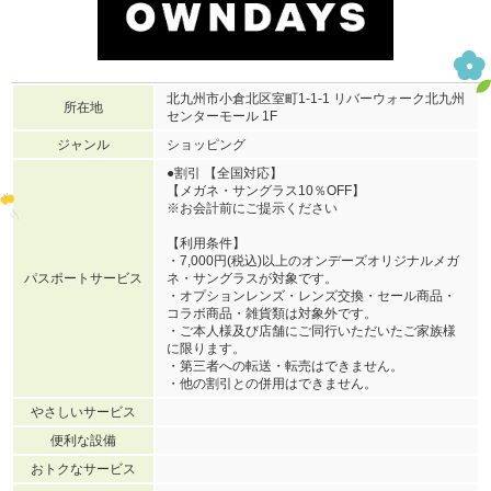
北九州市小倉北区室町1-1-1 リバーウォーク北九州
所在地
センターモール 1F
ジャンル
ショッピング
●割引 【全国対応】
【メガネ・サングラス10％OFF】
※お会計前にご提示ください
【利用条件】
・7,000円(税込)以上のオンデーズオリジナルメガ
パスポートサービス
ネ・サングラスが対象です。
・オプションレンズ・レンズ交換・セール商品・
コラボ商品・雑貨類は対象外です。
・ご本人様及び店舗にご同行いただいたご家族様
に限ります。
・第三者への転送・転売はできません。
・他の割引との併用はできません。
やさしいサービス
便利な設備
おトクなサービス