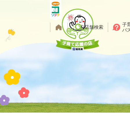
メ
ニ
ュ
子
ー
店舗検索
パ
を
本
飛
文
ば
し
て
本
文
へ