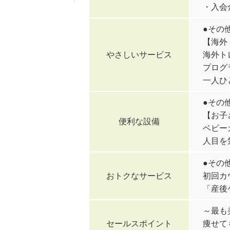
・入会金
●その
【海外
やさしいサービス
海外ト
プログ
一人ひ
●その
【お子
便利な設備
ベビー
人目を
●その
おトクなサービス
初回カ
「産後
～最も
セールスポイント
痩せて