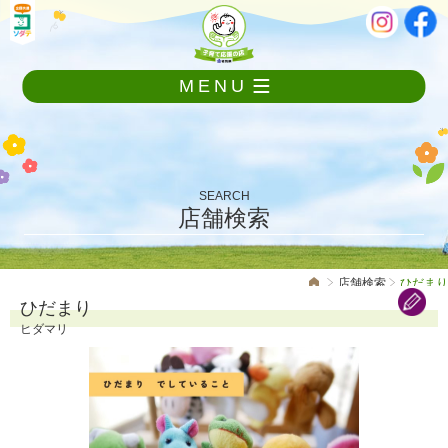
メ
本
ニ
文
ュ
ー
MENU
を
飛
ば
し
て
本
SEARCH
文
店舗検索
へ
店舗検索
ひだまり
ひだまり
ヒダマリ