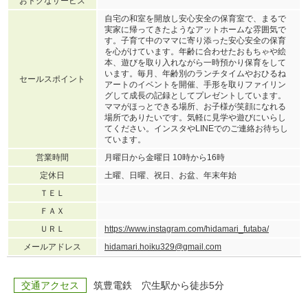
おトクなサービス
自宅の和室を開放し安心安全の保育室で、まるで
実家に帰ってきたようなアットホームな雰囲気で
す。子育て中のママに寄り添った安心安全の保育
を心がけています。年齢に合わせたおもちゃや絵
本、遊びを取り入れながら一時預かり保育をして
います。毎月、年齢別のランチタイムやおひるね
セールスポイント
アートのイベントを開催、手形を取りファイリン
グして成長の記録としてプレゼントしています。
ママがほっとできる場所、お子様が笑顔になれる
場所でありたいです。気軽に見学や遊びにいらし
てください。インスタやLINEでのご連絡お待ちし
ています。
営業時間
月曜日から金曜日 10時から16時
定休日
土曜、日曜、祝日、お盆、年末年始
ＴＥＬ
ＦＡＸ
ＵＲＬ
https://www.instagram.com/hidamari_futaba/
メールアドレス
hidamari.hoiku329@gmail.com
交通アクセス
筑豊電鉄 穴生駅から徒歩5分