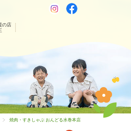
援の店
正
焼肉・すきしゃぶ おんどる水巻本店