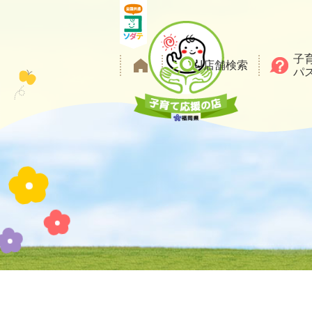
メ
ニ
ュ
子
ー
店舗検索
パ
を
本
飛
文
ば
し
て
本
文
へ