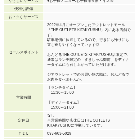
やさしいサービス
●お子様メニュー/お子様用食器・イス等
便利な設備
おトクなサービス
2022年4月にオープンしたアウトレットモール
「THE OUTLETS KITAKYUSHU」内にある店舗で
す。
駐車場側に位置しているので、行きにも帰りにも
立ち寄りやすくなっています◎
セールスポイント
おんどるTHE OUTLETS KITAKYUSHU店限定で、
通常はランチ限定の「すきしゃぶ御前」をディナ
ータイムにも召し上がっていただけます。
ジアウトレットでのお買い物の際に、おんどるで
お肉を食べませんか。
【ランチタイム】
11:30～15:00
営業時間
【ディナータイム】
15:00～21:00
なし
定休日
※営業時間や店休日はTHE OUTLETS
KITAKYUSHUに準拠しています。
ＴＥＬ
093-663-5029