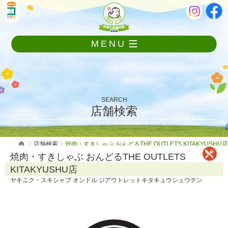
メ
本
ニ
文
ュ
ー
MENU
を
飛
ば
し
て
本
SEARCH
文
店舗検索
へ
店舗検索
焼肉・すきしゃぶ おんどるTHE OUTLETS KITAKYUSHU店
焼肉・すきしゃぶ おんどるTHE OUTLETS
KITAKYUSHU店
ヤキニク・スキシャブ オンドル ジアウトレットキタキュウシュウテン