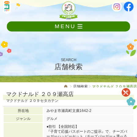
メ
本
ニ
文
ュ
ー
MENU
を
飛
ば
し
て
本
SEARCH
文
店舗検索
へ
店舗検索
マクドナルド ２０９瀬高店
マクドナルド ２０９瀬高店
マクドナルド ２０９セタカテン
所在地
みやま市瀬高町文廣1642-2
ジャンル
グルメ
●割引 【全国対応】
『子育て応援パスポートのご提示』で、チーズバ
ーガーハッピーセット（チーズバーガー＋選べる