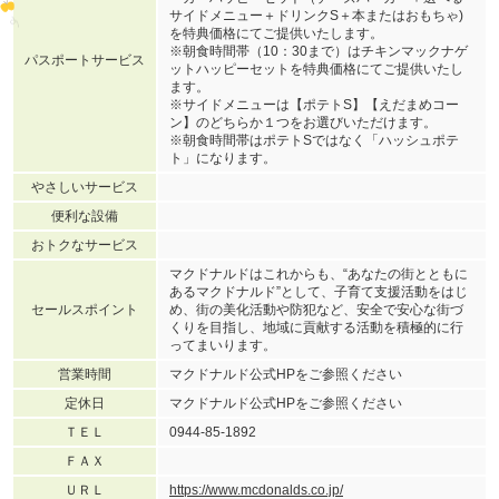
サイドメニュー＋ドリンクS＋本またはおもちゃ)
を特典価格にてご提供いたします。
※朝食時間帯（10：30まで）はチキンマックナゲ
パスポートサービス
ットハッピーセットを特典価格にてご提供いたし
ます。
※サイドメニューは【ポテトS】【えだまめコー
ン】のどちらか１つをお選びいただけます。
※朝食時間帯はポテトSではなく「ハッシュポテ
ト」になります。
やさしいサービス
便利な設備
おトクなサービス
マクドナルドはこれからも、“あなたの街とともに
あるマクドナルド”として、子育て支援活動をはじ
セールスポイント
め、街の美化活動や防犯など、安全で安心な街づ
くりを目指し、地域に貢献する活動を積極的に行
ってまいります。
営業時間
マクドナルド公式HPをご参照ください
定休日
マクドナルド公式HPをご参照ください
ＴＥＬ
0944-85-1892
ＦＡＸ
ＵＲＬ
https://www.mcdonalds.co.jp/