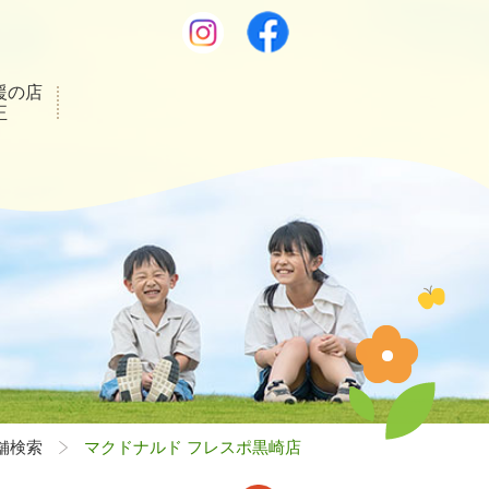
援の店
正
舗検索
マクドナルド フレスポ黒崎店