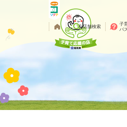
メ
ニ
ュ
子
ー
店舗検索
パ
を
本
飛
文
ば
し
て
本
文
へ