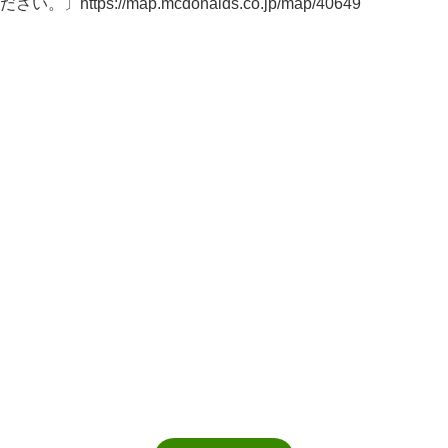
https://map.mcdonalds.co.jp/map/40649