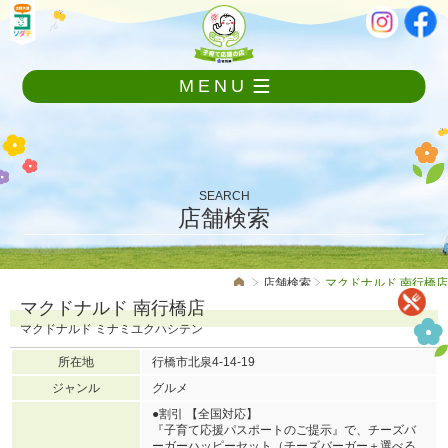
メ
本
ニ
文
ュ
ー
MENU
を
飛
ば
し
て
本
SEARCH
文
店舗検索
へ
店舗検索
マクドナルド 南行橋店
マクドナルド 南行橋店
マクドナルド ミナミユクハシテン
所在地
行橋市北泉4-14-19
ジャンル
グルメ
●割引 【全国対応】
『子育て応援パスポートのご提示』で、チーズバ
ーガーハッピーセット（チーズバーガー＋選べる