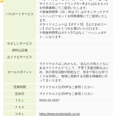
サイドメニュー＋ドリンクS＋本またはおもちゃ)
を特典価格にてご提供いたします。
※朝食時間帯（10：30まで）はチキンマックナゲ
パスポートサービス
ットハッピーセットを特典価格にてご提供いたし
ます。
※サイドメニューは【ポテトS】【えだまめコー
ン】のどちらか１つをお選びいただけます。
※朝食時間帯はポテトSではなく「ハッシュポテ
ト」になります。
やさしいサービス
便利な設備
おトクなサービス
マクドナルドはこれからも、“あなたの街とともに
あるマクドナルド”として、子育て支援活動をはじ
セールスポイント
め、街の美化活動や防犯など、安全で安心な街づ
くりを目指し、地域に貢献する活動を積極的に行
ってまいります。
営業時間
マクドナルド公式HPをご参照ください
定休日
マクドナルド公式HPをご参照ください
ＴＥＬ
0930-55-0597
ＦＡＸ
ＵＲＬ
https://www.mcdonalds.co.jp/