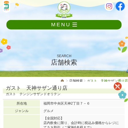
メ
本
ニ
文
ュ
ー
MENU
を
飛
ば
し
て
本
SEARCH
文
店舗検索
へ
店舗検索
ガスト 天神サザン通り店
ガスト 天神サザン通り店
ガスト テンジンサザンドオリテン
所在地
福岡市中央区天神2丁目７－６
ジャンル
グルメ
【全国対応】
店内飲食に限り、会計時に税込み価格からレジに
て５％割引（ご家族6名様まで）