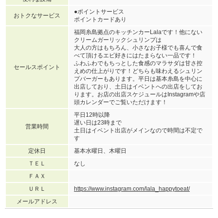
●ポイントサービス
おトクなサービス
ポイントカードあり
福岡糸島拠点のキッチンカーLalaです！他にない
クリームガーリックシュリンプは
大人の方はもちろん、小さなお子様でも喜んで食
べて頂けるエビ好きにはたまらない一品です！
ふわふわでもちっとした食感のマラサダは甘さ控
セールスポイント
えめの仕上がりです！どちらも味わえるシュリン
プバーガーもあります。平日は基本糸島を中心に
出店しており、土日はイベントへの出店をしてお
ります。お店の出店スケジュールはInstagramや店
頭カレンダーでご覧いただけます！
平日12時以降
遅い日は23時まで
営業時間
土日はイベント出店がメインなので時間は不定で
す
定休日
基本水曜日、木曜日
ＴＥＬ
なし
ＦＡＸ
ＵＲＬ
https://www.instagram.com/lala_happytoeat/
メールアドレス