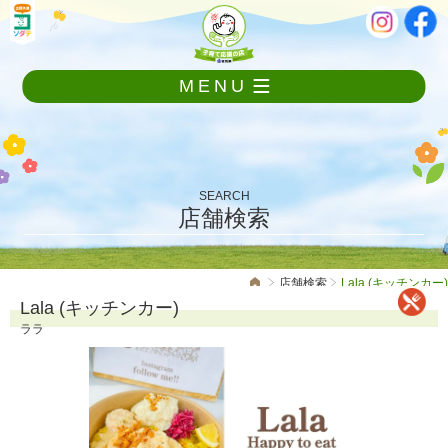
メ
本
ニ
文
ュ
ー
MENU
を
飛
ば
し
て
本
SEARCH
文
店舗検索
へ
店舗検索
Lala (キッチンカー)
Lala (キッチンカー)
ララ