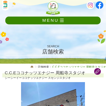
メ
本
ニ
文
ュ
ー
MENU
を
飛
ば
し
て
本
SEARCH
文
店舗検索
へ
店舗検索
C.C.Eココナッツエナジー 周船寺スタジオ
C.C.Eココナッツエナジー 周船寺スタジオ
シーシーイーココナッツエナジー スセンジスタジオ