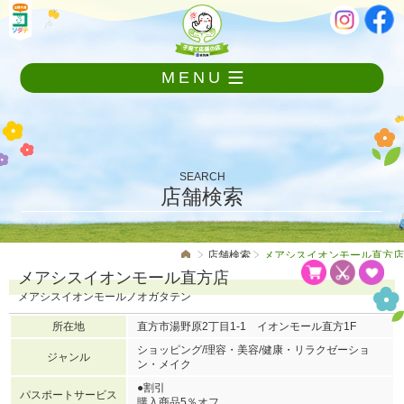
メ
本
ニ
文
ュ
ー
MENU
を
飛
ば
し
て
本
SEARCH
文
店舗検索
へ
店舗検索
メアシスイオンモール直方店
メアシスイオンモール直方店
メアシスイオンモールノオガタテン
所在地
直方市湯野原2丁目1-1 イオンモール直方1F
ショッピング/理容・美容/健康・リラクゼーショ
ジャンル
ン・メイク
●割引
パスポートサービス
購入商品5％オフ