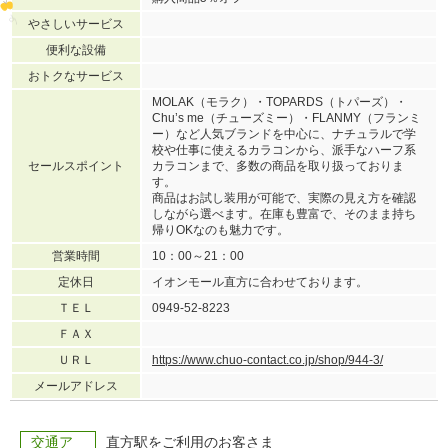
やさしいサービス
便利な設備
おトクなサービス
MOLAK（モラク）・TOPARDS（トパーズ）・
Chu’s me（チューズミー）・FLANMY（フランミ
ー）など人気ブランドを中心に、ナチュラルで学
校や仕事に使えるカラコンから、派手なハーフ系
セールスポイント
カラコンまで、多数の商品を取り扱っておりま
す。
商品はお試し装用が可能で、実際の見え方を確認
しながら選べます。在庫も豊富で、そのまま持ち
帰りOKなのも魅力です。
営業時間
10：00～21：00
定休日
イオンモール直方に合わせております。
ＴＥＬ
0949-52-8223
ＦＡＸ
ＵＲＬ
https://www.chuo-contact.co.jp/shop/944-3/
メールアドレス
交通ア
直方駅をご利用のお客さま