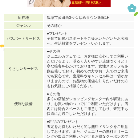
所在地
飯塚市菰田西3-6-1 ゆめタウン飯塚1F
ジャンル
そのほか
●プレゼント
パスポートサービス
子育て応援パスポートをご提示いただいたお客様
へ、生活雑貨をプレゼントいたします。
●その他
ジュエルカフェでは、お客様に安心してご利用い
ただけるよう、明るく入りやすい店舗づくりと丁
寧な接客を心がけております。女性スタッフも多
やさしいサービス
数在籍しており、初めての方やお一人でのご来店
でも安心です。査定料やキャンセル料は一切かか
りませんので、お品物の価値を知りたいだけの方
もお気軽にご相談ください。
●その他
多くの店舗がショッピングセンター内や駅近にあ
便利な設備
り、お買い物のついでにご利用いただけます。店
内には待合スペースもご用意しており、査定中も
快適にお過ごしいただけます。
●粗品のプレゼント
査定をお待ちいただく間は無料ドリンクをご用意
しております。また、ジュエリーの無料クリーニ
ングや次回ご利用いただけるお得なクーポンのプ