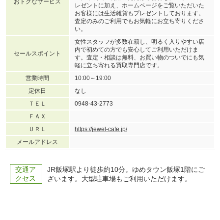
おトクなサービス
レゼントに加え、ホームページをご覧いただいた
お客様には生活雑貨もプレゼントしております。
査定のみのご利用でもお気軽にお立ち寄りくださ
い。
女性スタッフが多数在籍し、明るく入りやすい店
内で初めての方でも安心してご利用いただけま
セールスポイント
す。査定・相談は無料、お買い物のついでにも気
軽に立ち寄れる買取専門店です。
営業時間
10:00～19:00
定休日
なし
ＴＥＬ
0948-43-2773
ＦＡＸ
ＵＲＬ
https://jewel-cafe.jp/
メールアドレス
交通ア
JR飯塚駅より徒歩約10分。ゆめタウン飯塚1階にご
クセス
ざいます。大型駐車場もご利用いただけます。