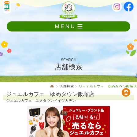
メ
本
ニ
文
ュ
ー
MENU
を
飛
ば
し
て
本
SEARCH
文
店舗検索
へ
店舗検索
ジュエルカフェ ゆめタウン飯塚店
ジュエルカフェ ゆめタウン飯塚店
ジュエルカフェ ユメタウンイイヅカテン