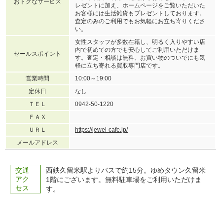
おトクなサービス
レゼントに加え、ホームページをご覧いただいた
お客様には生活雑貨もプレゼントしております。
査定のみのご利用でもお気軽にお立ち寄りくださ
い。
女性スタッフが多数在籍し、明るく入りやすい店
内で初めての方でも安心してご利用いただけま
セールスポイント
す。査定・相談は無料、お買い物のついでにも気
軽に立ち寄れる買取専門店です。
営業時間
10:00～19:00
定休日
なし
ＴＥＬ
0942-50-1220
ＦＡＸ
ＵＲＬ
https://jewel-cafe.jp/
メールアドレス
交通
西鉄久留米駅よりバスで約15分。ゆめタウン久留米
アク
1階にございます。無料駐車場をご利用いただけま
セス
す。