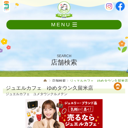
メ
本
ニ
文
ュ
ー
MENU
を
飛
ば
し
て
本
SEARCH
文
店舗検索
へ
店舗検索
ジュエルカフェ ゆめタウン久留米店
ジュエルカフェ ゆめタウン久留米店
ジュエルカフェ ユメタウンクルメテン