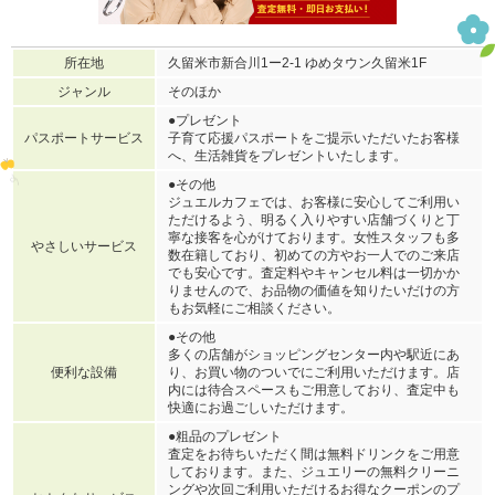
所在地
久留米市新合川1ー2-1 ゆめタウン久留米1F
ジャンル
そのほか
●プレゼント
パスポートサービス
子育て応援パスポートをご提示いただいたお客様
へ、生活雑貨をプレゼントいたします。
●その他
ジュエルカフェでは、お客様に安心してご利用い
ただけるよう、明るく入りやすい店舗づくりと丁
寧な接客を心がけております。女性スタッフも多
やさしいサービス
数在籍しており、初めての方やお一人でのご来店
でも安心です。査定料やキャンセル料は一切かか
りませんので、お品物の価値を知りたいだけの方
もお気軽にご相談ください。
●その他
多くの店舗がショッピングセンター内や駅近にあ
便利な設備
り、お買い物のついでにご利用いただけます。店
内には待合スペースもご用意しており、査定中も
快適にお過ごしいただけます。
●粗品のプレゼント
査定をお待ちいただく間は無料ドリンクをご用意
しております。また、ジュエリーの無料クリーニ
ングや次回ご利用いただけるお得なクーポンのプ