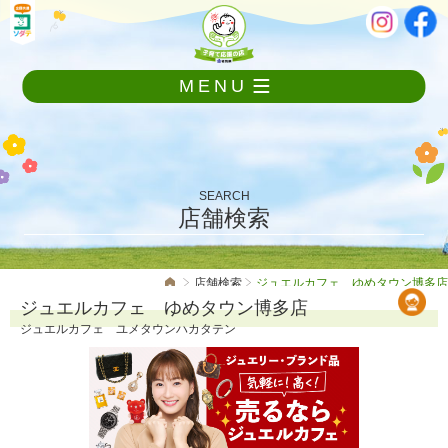
メ
本
ニ
文
ュ
ー
MENU
を
飛
ば
し
て
本
SEARCH
文
店舗検索
へ
店舗検索
ジュエルカフェ ゆめタウン博多店
ジュエルカフェ ゆめタウン博多店
ジュエルカフェ ユメタウンハカタテン