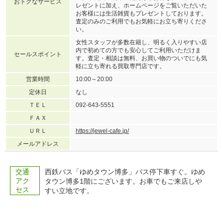
おトクなサービス
レゼントに加え、ホームページをご覧いただいた
お客様には生活雑貨もプレゼントしております。
査定のみのご利用でもお気軽にお立ち寄りくださ
い。
女性スタッフが多数在籍し、明るく入りやすい店
内で初めての方でも安心してご利用いただけま
セールスポイント
す。査定・相談は無料、お買い物のついでにも気
軽に立ち寄れる買取専門店です。
営業時間
10:00～20:00
定休日
なし
ＴＥＬ
092-643-5551
ＦＡＸ
ＵＲＬ
https://jewel-cafe.jp/
メールアドレス
交通
西鉄バス「ゆめタウン博多」バス停下車すぐ。ゆめ
アク
タウン博多1階にございます。お車でもご来店しや
セス
すい立地です。