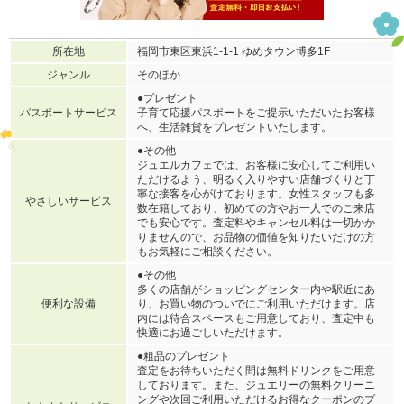
所在地
福岡市東区東浜1-1-1 ゆめタウン博多1F
ジャンル
そのほか
●プレゼント
パスポートサービス
子育て応援パスポートをご提示いただいたお客様
へ、生活雑貨をプレゼントいたします。
●その他
ジュエルカフェでは、お客様に安心してご利用い
ただけるよう、明るく入りやすい店舗づくりと丁
寧な接客を心がけております。女性スタッフも多
やさしいサービス
数在籍しており、初めての方やお一人でのご来店
でも安心です。査定料やキャンセル料は一切かか
りませんので、お品物の価値を知りたいだけの方
もお気軽にご相談ください。
●その他
多くの店舗がショッピングセンター内や駅近にあ
便利な設備
り、お買い物のついでにご利用いただけます。店
内には待合スペースもご用意しており、査定中も
快適にお過ごしいただけます。
●粗品のプレゼント
査定をお待ちいただく間は無料ドリンクをご用意
しております。また、ジュエリーの無料クリーニ
ングや次回ご利用いただけるお得なクーポンのプ