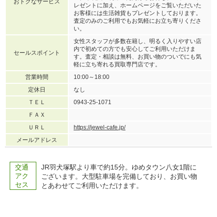
おトクなサービス
レゼントに加え、ホームページをご覧いただいた
お客様には生活雑貨もプレゼントしております。
査定のみのご利用でもお気軽にお立ち寄りくださ
い。
女性スタッフが多数在籍し、明るく入りやすい店
内で初めての方でも安心してご利用いただけま
セールスポイント
す。査定・相談は無料、お買い物のついでにも気
軽に立ち寄れる買取専門店です。
営業時間
10:00～18:00
定休日
なし
ＴＥＬ
0943-25-1071
ＦＡＸ
ＵＲＬ
https://jewel-cafe.jp/
メールアドレス
交通
JR羽犬塚駅より車で約15分。ゆめタウン八女1階に
アク
ございます。大型駐車場を完備しており、お買い物
セス
とあわせてご利用いただけます。