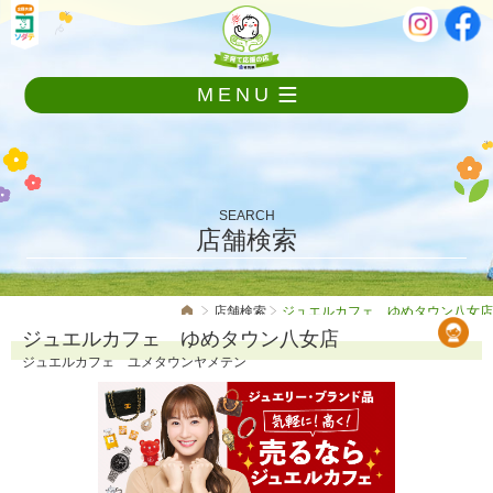
メ
本
ニ
文
ュ
ー
MENU
を
飛
ば
し
て
本
SEARCH
文
店舗検索
へ
店舗検索
ジュエルカフェ ゆめタウン八女店
ジュエルカフェ ゆめタウン八女店
ジュエルカフェ ユメタウンヤメテン