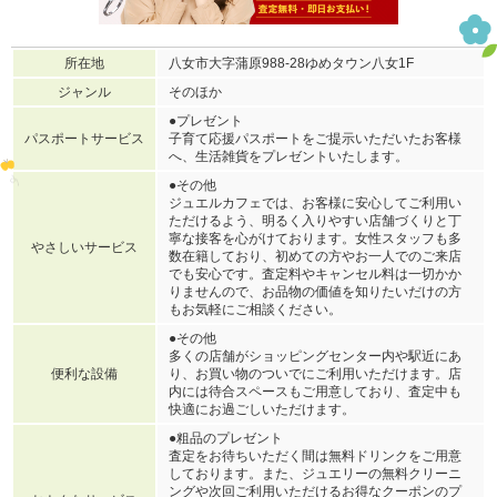
所在地
八女市大字蒲原988-28ゆめタウン八女1F
ジャンル
そのほか
●プレゼント
パスポートサービス
子育て応援パスポートをご提示いただいたお客様
へ、生活雑貨をプレゼントいたします。
●その他
ジュエルカフェでは、お客様に安心してご利用い
ただけるよう、明るく入りやすい店舗づくりと丁
寧な接客を心がけております。女性スタッフも多
やさしいサービス
数在籍しており、初めての方やお一人でのご来店
でも安心です。査定料やキャンセル料は一切かか
りませんので、お品物の価値を知りたいだけの方
もお気軽にご相談ください。
●その他
多くの店舗がショッピングセンター内や駅近にあ
便利な設備
り、お買い物のついでにご利用いただけます。店
内には待合スペースもご用意しており、査定中も
快適にお過ごしいただけます。
●粗品のプレゼント
査定をお待ちいただく間は無料ドリンクをご用意
しております。また、ジュエリーの無料クリーニ
ングや次回ご利用いただけるお得なクーポンのプ