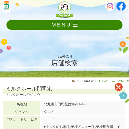
メ
本
ニ
文
ュ
ー
MENU
を
飛
ば
し
て
本
SEARCH
文
店舗検索
へ
店舗検索
ミルクホール門司港
ミルクホール門司港
ミルクホールモジコウ
所在地
北九州市門司区西海岸1-4-3
ジャンル
グルメ
パスポートサービス
●ミルクのお湯/お子様メニュー/お子様用食器・イ