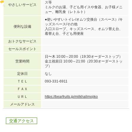
ス等
やさしいサービス
ミルクのお湯、子ども用イスや食器、お子様メニ
ュー、離乳食（レトルト）
●使いやすいトイレ/オムツ交換台（スペース）/キ
ッズスペース/その他
便利な設備
入口スロープ、キッズスペース、オムツ替え台、
着替え台、子ども用便座
おトクなサービス
セールスポイント
日〜木 10:00～20:00（19:30オーダーストップ）
営業時間
金土祝前日 10:00～21:00（20:30オーダーストッ
プ）
定休日
なし
ＴＥＬ
093-331-6911
ＦＡＸ
ＵＲＬ
https://bearfruits.jp/milkhallmojiko
メールアドレス
交通アクセス