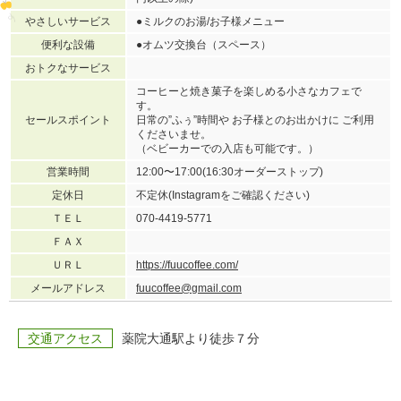
やさしいサービス
●ミルクのお湯/お子様メニュー
便利な設備
●オムツ交換台（スペース）
おトクなサービス
コーヒーと焼き菓子を楽しめる小さなカフェで
す。
セールスポイント
日常の”ふぅ”時間や お子様とのお出かけに ご利用
くださいませ。
（ベビーカーでの入店も可能です。）
営業時間
12:00〜17:00(16:30オーダーストップ)
定休日
不定休(Instagramをご確認ください)
ＴＥＬ
070-4419-5771
ＦＡＸ
ＵＲＬ
https://fuucoffee.com/
メールアドレス
fuucoffee@gmail.com
交通アクセス
薬院大通駅より徒歩７分