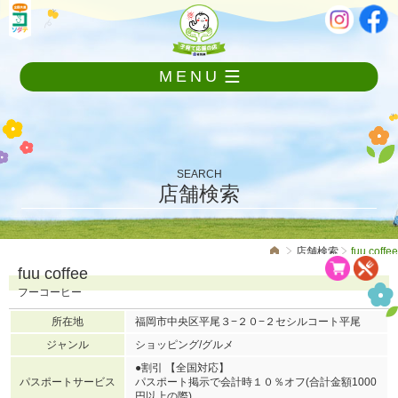
メ
本
ニ
文
ュ
ー
MENU
を
飛
ば
し
て
本
SEARCH
文
店舗検索
へ
店舗検索
fuu coffee
fuu coffee
フーコーヒー
所在地
福岡市中央区平尾３−２０−２セシルコート平尾
ジャンル
ショッピング/グルメ
●割引 【全国対応】
パスポートサービス
パスポート掲示で会計時１０％オフ(合計金額1000
円以上の際)