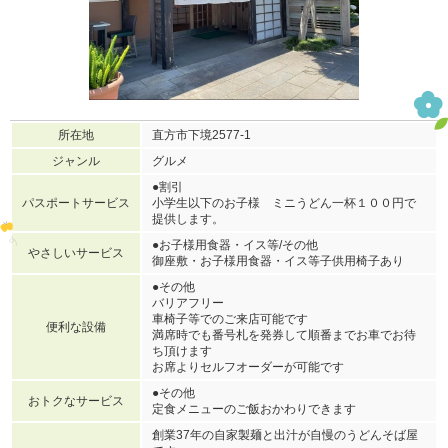
所在地
直方市下境2577-1
ジャンル
グルメ
●割引
パスポートサービス
小学生以下のお子様 ミニうどん一杯１００円で
提供します。
●お子様用食器・イス等/その他
やさしいサービス
御座敷・お子様用食器・イス等子供用椅子あり
●その他
バリアフリー
車椅子等でのご来店可能です
便利な設備
満席時でも番号札を発券して順番までお車でお待
ち頂けます
お席よりセルフオーダーが可能です
●その他
おトクなサービス
定食メニューのご飯おかわりできます
創業37年の自家製麺と出汁が自慢のうどんそば屋