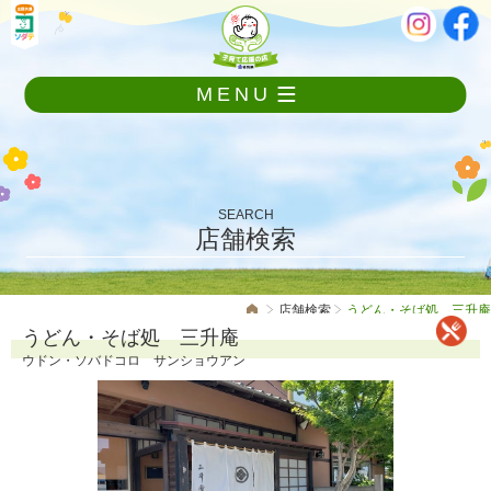
メ
本
ニ
文
ュ
ー
MENU
を
飛
ば
し
て
本
SEARCH
文
店舗検索
へ
店舗検索
うどん・そば処 三升庵
うどん・そば処 三升庵
ウドン・ソバドコロ サンショウアン