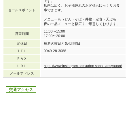
です。
店内は広く、お子様連れのお客様もゆっくりお食
セールスポイント
事できます。
メニューもうどん・そば・丼物・定食・天ぷら・
夜の一品メニューと幅広くご用意しております。
11:00〜15:00
営業時間
17:00〜20:00
定休日
毎週火曜日と第4水曜日
ＴＥＬ
0949-28-3088
ＦＡＸ
ＵＲＬ
https://www.instagram.com/udon.soba.sansyouan/
メールアドレス
交通アクセス