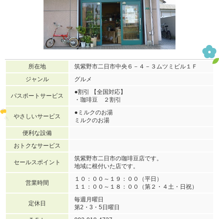
所在地
筑紫野市二日市中央６－４－３ムツミビル１Ｆ
ジャンル
グルメ
●割引 【全国対応】
パスポートサービス
・珈琲豆 ２割引
●ミルクのお湯
やさしいサービス
ミルクのお湯
便利な設備
おトクなサービス
筑紫野市二日市の珈琲豆店です。
セールスポイント
地域に根付いた店です。
１０：００～１９：００（平日）
営業時間
１１：００～１８：００（第２・４土・日祝）
毎週月曜日
定休日
第2・3・5日曜日