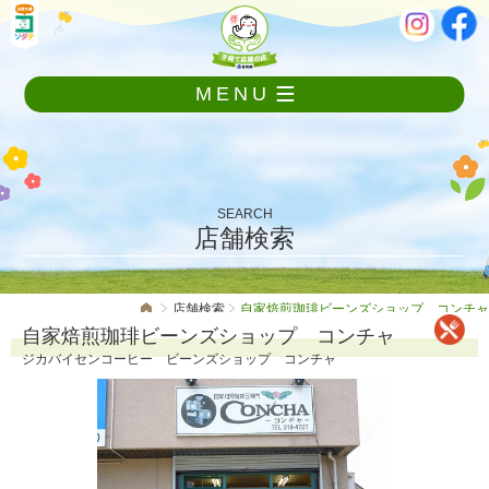
メ
本
ニ
文
ュ
ー
MENU
を
飛
ば
し
て
本
SEARCH
文
店舗検索
へ
店舗検索
自家焙煎珈琲ビーンズショップ コンチャ
自家焙煎珈琲ビーンズショップ コンチャ
ジカバイセンコーヒー ビーンズショップ コンチャ